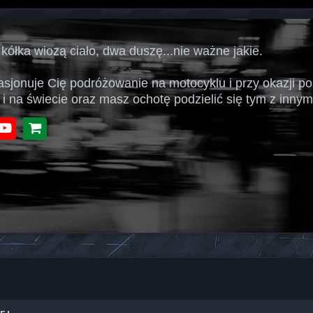
 kółka wiozą ciało, dwa duszę...nie ważne jakie.
pasjonuje Cię podróżowanie na motocyklu i przy okazji p
 i na świecie oraz masz ochotę podzielić się tym z innymi
book
Youtube
Sklep