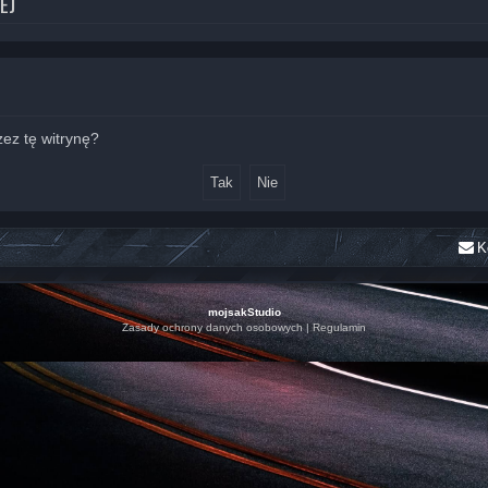
EJ
ez tę witrynę?
K
mojsakStudio
Zasady ochrony danych osobowych
|
Regulamin