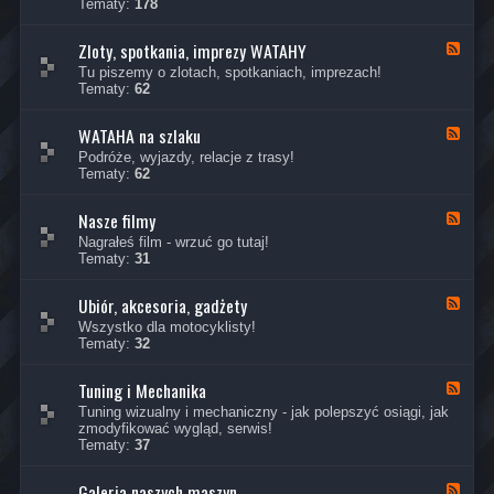
Tematy:
178
t
a
u
ł
a
Zloty, spotkania, imprezy WATAHY
-
K
l
P
a
Tu piszemy o zlotach, spotkaniach, imprezach!
n
o
n
Tematy:
62
o
w
a
ś
i
ł
c
e
WATAHA na szlaku
-
K
i
d
Z
a
Podróże, wyjazdy, relacje z trasy!
z
l
n
Tematy:
62
H
o
a
E
t
ł
L
y
Nasze filmy
-
K
L
,
W
a
Nagrałeś film - wrzuć go tutaj!
O
s
A
n
Tematy:
31
i
p
T
a
n
o
A
ł
n
t
H
Ubiór, akcesoria, gadżety
-
K
y
k
A
N
a
Wszystko dla motocyklisty!
m
a
n
a
n
Tematy:
32
w
n
a
s
a
i
i
s
z
ł
l
a
z
e
Tuning i Mechanika
-
K
k
,
l
f
U
a
o
Tuning wizualny i mechaniczny - jak polepszyć osiągi, jak
i
a
i
b
n
m
zmodyfikować wygląd, serwis!
m
k
l
i
a
Tematy:
37
p
u
m
ó
ł
r
y
r
-
e
,
Galeria naszych maszyn
T
K