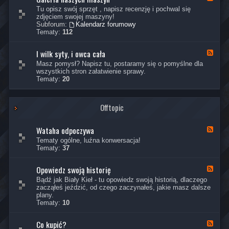
z
a
u
a
y
Tu opisz swój sprzęt , napisz recenzję i pochwal się
k
n
n
W
zdjęciem swojej maszyny!
c
i
a
A
Subforum:
Kalendarz forumowy
e
n
ł
T
Tematy:
112
s
g
-
A
o
i
G
H
r
M
I wilk syty, i owca cała
a
K
Y
i
e
l
a
Masz pomysł? Napisz tu, postaramy się o pomyślne dla
a
c
e
n
wszystkich stron załatwienie sprawy.
,
h
r
a
Tematy:
20
g
a
i
ł
a
n
a
-
d
i
n
I
ż
k
a
Offtopic
w
e
a
s
i
t
z
l
y
Wataha odpoczywa
y
k
K
c
s
a
Tematy ogólne, luźna konwersacja!
h
y
n
Tematy:
37
m
t
a
a
y
ł
s
Opowiedz swoją historię
,
-
K
z
i
W
a
Bądź jak Biały Kieł - tu opowiedz swoją historią, dlaczego
y
o
a
n
zacząłeś jeździć, od czego zaczynałeś, jakie masz dalsze
n
w
t
a
plany.
c
a
ł
Tematy:
10
a
h
-
c
a
O
a
o
Co kupić?
p
K
ł
d