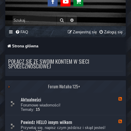
Facebook
Youtube
Sklep
Szukaj
Wyszukiwanie zaawansowane
FAQ
Zarejestruj się
Zaloguj się
Strona główna
POŁĄCZ SIĘ ZE SWOIM KONTEM W SIECI
SPOŁECZNOŚCIOWEJ
Forum Wataha 125+
Aktualności
K
a
Forumowe wiadomości!
n
Tematy:
15
a
ł
Powiedz HELLO innym wilkom
-
K
A
a
Przywitaj się, napisz czym jeździsz i skąd jesteś!
k
n