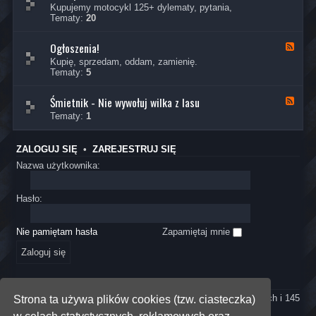
o
a
Kupujemy motocykl 125+ dylematy, pytania,
a
p
w
n
Tematy:
20
o
i
a
c
e
ł
z
d
Ogłoszenia!
-
K
y
z
C
a
Kupię, sprzedam, oddam, zamienię.
w
s
o
n
Tematy:
5
a
w
k
a
o
u
ł
j
p
Śmietnik - Nie wywołuj wilka z lasu
-
K
ą
i
O
a
Tematy:
1
h
ć
g
n
i
?
ł
a
s
o
ł
t
ZALOGUJ SIĘ
•
ZAREJESTRUJ SIĘ
s
-
o
z
Ś
Nazwa użytkownika:
r
e
m
i
n
i
ę
i
e
Hasło:
a
t
!
n
i
Nie pamiętam hasła
Zapamiętaj mnie
k
-
N
i
e
KTO JEST ONLINE
w
Jest
147
użytkowników online :: 2 zarejestrowanych, 0 ukrytych i 145
Strona ta używa plików cookies (tzw. ciasteczka)
y
gości (wg danych z ostatnich 60 minut)
w