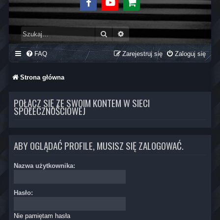
Facebook
Youtube
Sklep
Szukaj
Wyszukiwanie zaawansowane
FAQ
Zarejestruj się
Zaloguj się
Strona główna
POŁĄCZ SIĘ ZE SWOIM KONTEM W SIECI
SPOŁECZNOŚCIOWEJ
ABY OGLĄDAĆ PROFILE, MUSISZ SIĘ ZALOGOWAĆ.
Nazwa użytkownika:
Hasło:
Nie pamiętam hasła