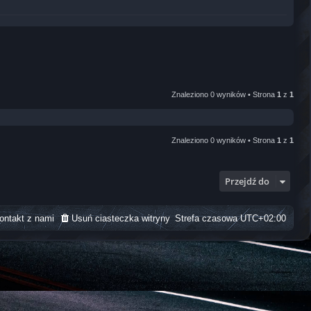
Znaleziono 0 wyników • Strona
1
z
1
Znaleziono 0 wyników • Strona
1
z
1
Przejdź do
ontakt z nami
Usuń ciasteczka witryny
Strefa czasowa
UTC+02:00