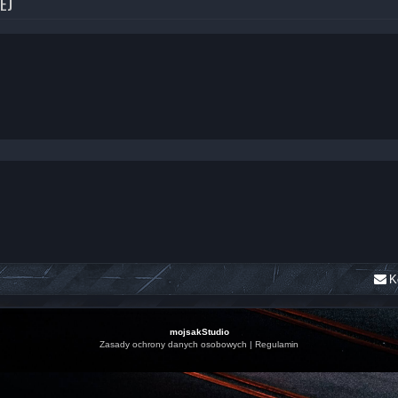
EJ
K
mojsakStudio
Zasady ochrony danych osobowych
|
Regulamin