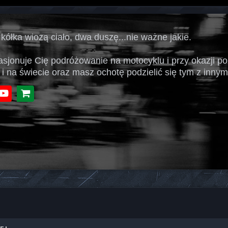
 kółka wiozą ciało, dwa duszę...nie ważne jakie.
pasjonuje Cię podróżowanie na motocyklu i przy okazji p
 i na świecie oraz masz ochotę podzielić się tym z innymi
book
Youtube
Sklep