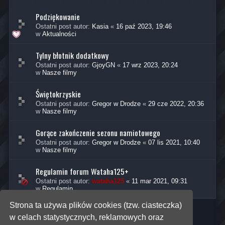
Podziękowanie
Ostatni post autor:
Kasia
«
16 paź 2023, 19:46
w
Aktualności
Tylny błotnik dodatkowy
Ostatni post autor:
GjoyGN
«
17 wrz 2023, 20:24
w
Nasze filmy
Świętokrzyskie
Ostatni post autor:
Gregor w Drodze
«
29 cze 2022, 20:36
w
Nasze filmy
Gorące zakończenie sezonu namiotowego
Ostatni post autor:
Gregor w Drodze
«
07 lis 2021, 10:40
w
Nasze filmy
Regulamin forum Wataha125+
Ostatni post autor:
wataha125
«
11 mar 2021, 09:31
w
Regulamin
Strona ta używa plików cookies (tzw. ciasteczka)
w celach statystycznych, reklamowych oraz
Znaleziono 5 wyników • Strona
1
z
1