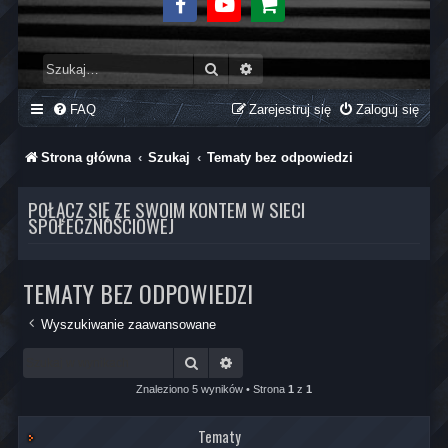
Facebook
Youtube
Sklep
Szukaj
Wyszukiwanie zaawansowane
FAQ
Zarejestruj się
Zaloguj się
Strona główna
Szukaj
Tematy bez odpowiedzi
POŁĄCZ SIĘ ZE SWOIM KONTEM W SIECI
SPOŁECZNOŚCIOWEJ
TEMATY BEZ ODPOWIEDZI
Wyszukiwanie zaawansowane
Szukaj
Wyszukiwanie zaawansowane
Znaleziono 5 wyników • Strona
1
z
1
Tematy