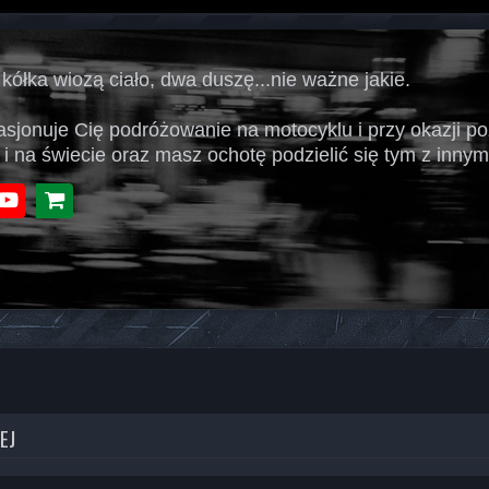
 kółka wiozą ciało, dwa duszę...nie ważne jakie.
pasjonuje Cię podróżowanie na motocyklu i przy okazji p
 i na świecie oraz masz ochotę podzielić się tym z innymi
book
Youtube
Sklep
EJ