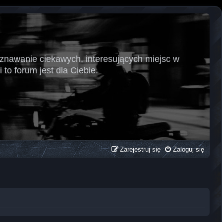
oznawanie ciekawych, interesujących miejsc w
 to forum jest dla Ciebie.
Zarejestruj się
Zaloguj się