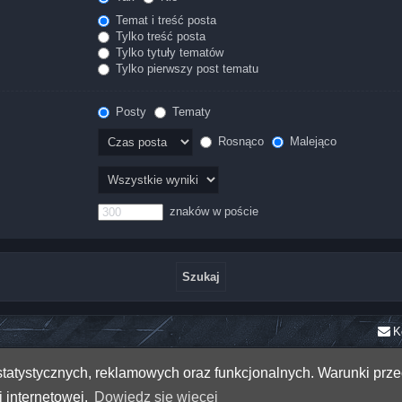
Temat i treść posta
Tylko treść posta
Tylko tytuły tematów
Tylko pierwszy post tematu
Posty
Tematy
Rosnąco
Malejąco
znaków w poście
K
h statystycznych, reklamowych oraz funkcjonalnych. Warunki pr
mojsakStudio
 internetowej.
Dowiedz się więcej
Zasady ochrony danych osobowych
|
Regulamin