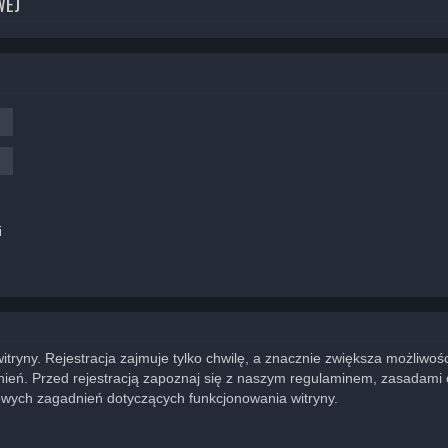
WEJ
i
yny. Rejestracja zajmuje tylko chwilę, a znacznie zwiększa możliwości
eń. Przed rejestracją zapoznaj się z naszym regulaminem, zasadami
owych zagadnień dotyczących funkcjonowania witryny.