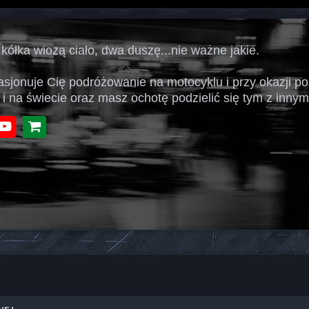
 kółka wiozą ciało, dwa duszę...nie ważne jakie.
pasjonuje Cię podróżowanie na motocyklu i przy okazji p
 i na świecie oraz masz ochotę podzielić się tym z innymi
book
Youtube
Sklep