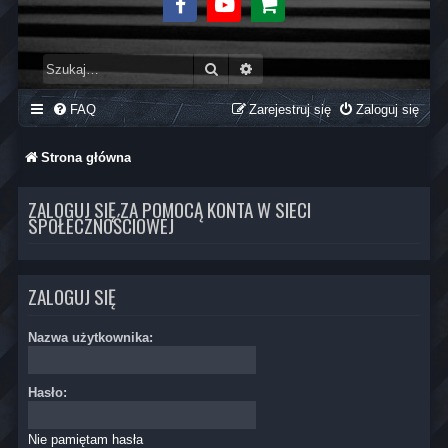
Facebook
Youtube
Sklep
Szukaj
Wyszukiwanie zaawansowane
FAQ
Zarejestruj się
Zaloguj się
Strona główna
ZALOGUJ SIĘ ZA POMOCĄ KONTA W SIECI
SPOŁECZNOŚCIOWEJ
ZALOGUJ SIĘ
Nazwa użytkownika:
Hasło:
Nie pamiętam hasła