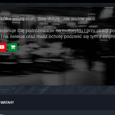
 kółka wiozą ciało, dwa duszę...nie ważne jakie.
pasjonuje Cię podróżowanie na motocyklu i przy okazji p
 i na świecie oraz masz ochotę podzielić się tym z innymi
book
Youtube
Sklep
zy WATAHY