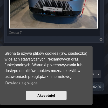
Omoda 7
N
a
g
ó
ODPOWIEDZ
r
Strona ta używa plików cookies (tzw. ciasteczka)
ę
w celach statystycznych, reklamowych oraz
Strona
8
z
8
1
4
5
6
7
8
Poprzednia
Posty: 71
…
funkcjonalnych. Warunki przechowywania lub
dostępu do plików cookies można określić w
Przejdź do
ustawieniach przeglądarki internetowej.
Dowiedz się więcej
Strona główna
Strefa czasowa
UTC+02:00
Akceptuję!
mojsakStudio
Zasady ochrony danych osobowych
|
Regulamin