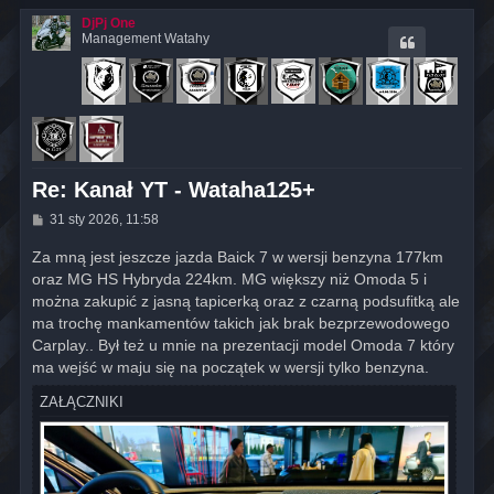
DjPj One
Management Watahy
Re: Kanał YT - Wataha125+
P
31 sty 2026, 11:58
o
s
Za mną jest jeszcze jazda Baick 7 w wersji benzyna 177km
t
oraz MG HS Hybryda 224km. MG większy niż Omoda 5 i
można zakupić z jasną tapicerką oraz z czarną podsufitką ale
ma trochę mankamentów takich jak brak bezprzewodowego
Carplay.. Był też u mnie na prezentacji model Omoda 7 który
ma wejść w maju się na początek w wersji tylko benzyna.
ZAŁĄCZNIKI