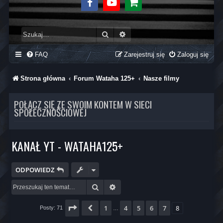
Facebook
Youtube
Sklep
Szukaj
Wyszukiwanie zaawansowane
FAQ
Zarejestruj się
Zaloguj się
Strona główna
Forum Wataha 125+
Nasze filmy
POŁĄCZ SIĘ ZE SWOIM KONTEM W SIECI
SPOŁECZNOŚCIOWEJ
KANAŁ YT - WATAHA125+
ODPOWIEDZ
Szukaj
Wyszukiwanie zaawansowane
Strona
8
z
8
1
4
5
6
7
8
Poprzednia
Posty: 71
…