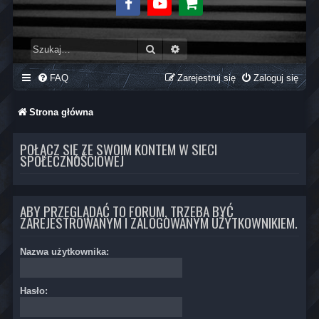
Facebook
Youtube
Sklep
Szukaj
Wyszukiwanie zaawansowane
FAQ
Zarejestruj się
Zaloguj się
Strona główna
POŁĄCZ SIĘ ZE SWOIM KONTEM W SIECI
SPOŁECZNOŚCIOWEJ
ABY PRZEGLĄDAĆ TO FORUM, TRZEBA BYĆ
ZAREJESTROWANYM I ZALOGOWANYM UŻYTKOWNIKIEM.
Nazwa użytkownika:
Hasło: